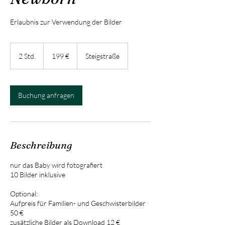
Erlaubnis zur Verwendung der Bilder
199
Euro
2 Std.
2
199 €
Steigstraße
S
t
d
.
Buchung anfragen
Beschreibung
nur das Baby wird fotografiert
10 Bilder inklusive
Optional:
Aufpreis für Familien- und Geschwisterbilder
50 €
zusätzliche Bilder als Download 12 €