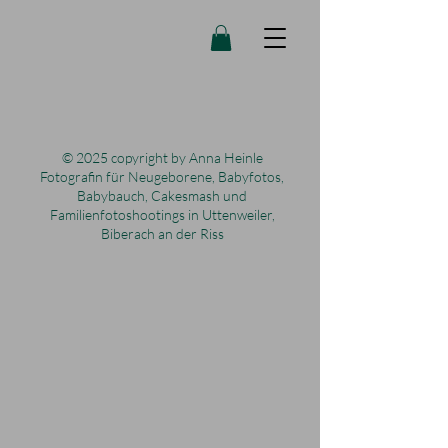
© 2025 copyright by Anna Heinle
Fotografin für Neugeborene, Babyfotos,
Babybauch, Cakesmash und
Familienfotoshootings in Uttenweiler,
Biberach an der Riss